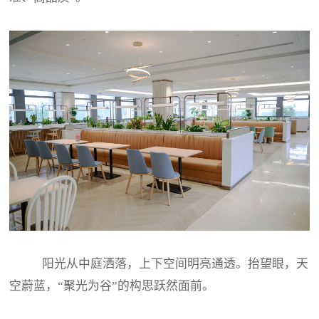
阳光从中庭洒落，上下空间明亮通透。抬望眼，天
空蔚蓝，“聚光为谷”的构思跃然面前。