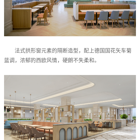
法式拱形窗元素的隔断造型，配上德国国花矢车菊
蓝调，浓郁的西欧风情，硬朗不失柔和。